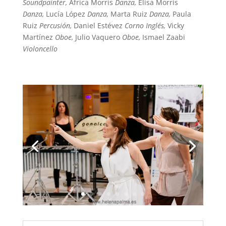
Soundpainter,
África Morris
Danza,
Elisa Morris
Danza,
Lucía López
Danza,
Marta Ruiz
Danza,
Paula
Ruiz
Percusión,
Daniel Estévez
Corno Inglés,
Vicky
Martínez
Oboe,
Julio Vaquero
Oboe,
Ismael Zaabi
Violoncello