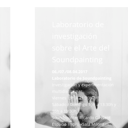
Laboratorio de
investigación
sobre el Arte del
Soundpainting
06,/07./08.04.2017
Laboratorio de Soundpainting
Investigación y experimentación
multidisciplinar
Viernes 19h a 21:30h
Sábado / Domingo 10h a 13:30h y
16h a 19:30h
Soundpainter Ricardo Gassent
Espacio Impro «Sala Milonga»