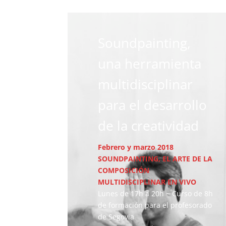
Soundpainting,
una herramienta
multidisciplinar
para el desarrollo
de la creatividad
Febrero y marzo 2018
SOUNDPAINTING, EL ARTE DE LA
COMPOSICIÓN
MULTIDISCIPLINAR EN VIVO
Lunes de 17h a 20h ~ Curso de 8h
de formación para el profesorado
de Segovia