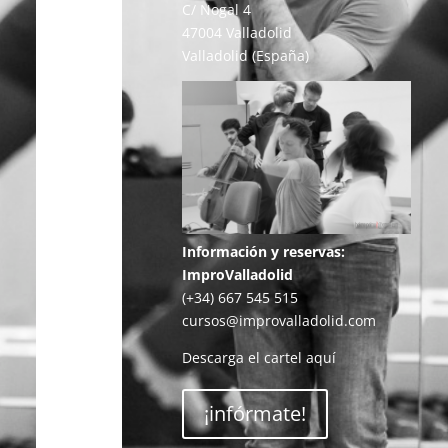
C/ Nogal 4
47004 Valladolid
Valladolid (España)
Información y reservas:
ImproValladolid
(+34) 667 545 515
cursos@improvalladolid.com
Descarga el cartel
aquí
¡infórmate!