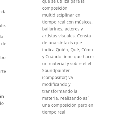
que se utiliza para la
composición
toda
multidisciplinar en
s
tiempo real con músicos,
ble.
bailarines, actores y
artistas visuales. Consta
da
de una sintaxis que
a de
indica Quién, Qué, Cómo
a
y Cuándo tiene que hacer
abo
un material y sobre él el
Soundpainter
arte
(compositor) va
modificando y
transformando la
ón
materia, realizando así
do
una composición pero en
tiempo real.