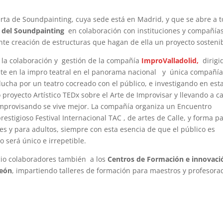
rta de Soundpainting, cuya sede está en Madrid, y que se abre a 
 del Soundpainting
en colaboración con instituciones y compañía
nte creación de estructuras que hagan de ella un proyecto sosteni
la colaboración y gestión de la compañía
ImproValladolid,
dirigi
nte en la impro teatral en el panorama nacional y única compañí
 lucha por un teatro cocreado con el público, e investigando en est
proyecto Artístico TEDx sobre el Arte de Improvisar y llevando a c
mprovisando se vive mejor. La compañía organiza un Encuentro
estigioso Festival Internacional TAC , de artes de Calle, y forma p
les y para adultos, siempre con esta esencia de que el público es
 será único e irrepetible.
cio colaboradores también a los
Centros de Formación e innovaci
León
, impartiendo talleres de formación para maestros y profesora