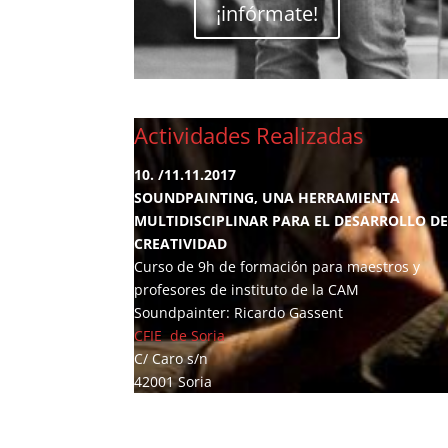
¡infórmate!
Actividades Realizadas
10. /11.11.2017
SOUNDPAINTING, UNA HERRAMIENTA
MULTIDISCIPLINAR PARA EL DESARROLLO DE
CREATIVIDAD
Curso de 9h de formación para maestros y
profesores de instituto de la CAM
Soundpainter: Ricardo Gassent
CFIE de Soria
C/ Caro s/n
42001 Soria